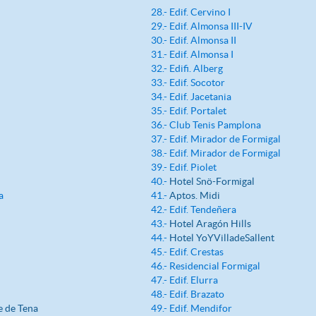
28.- Edif. Cervino I
29.- Edif. Almonsa III-IV
30.- Edif. Almonsa II
31.- Edif. Almonsa I
32.- Edifi. Alberg
33.- Edif. Socotor
34.- Edif. Jacetania
35.- Edif. Portalet
36.- Club Tenis Pamplona
37.- Edif. Mirador de Formigal
38.- Edif. Mirador de Formigal
39.- Edif. Piolet
40.-
Hotel Snö-Formigal
a
41.-
Aptos. Midi
42.- Edif. Tendeñera
43.-
Hotel Aragón Hills
44.-
Hotel YoYVilladeSallent
45.- Edif. Crestas
46.- Residencial Formigal
47.- Edif. Elurra
48.- Edif. Brazato
e de Tena
49.- Edif. Mendifor